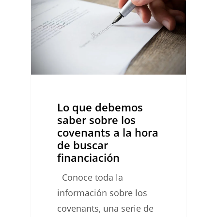
debemos
saber
sobre
los
covenants
a
la
Lo que debemos
hora
saber sobre los
de
covenants a la hora
de buscar
buscar
financiación
financiación
Conoce toda la
información sobre los
covenants, una serie de