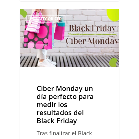
Ciber
0
UNCATEGORIZED
Monday
un
día
perfecto
para
medir
los
Ciber Monday un
resultados
día perfecto para
del
medir los
resultados del
Black
Black Friday
Friday
Tras finalizar el Black