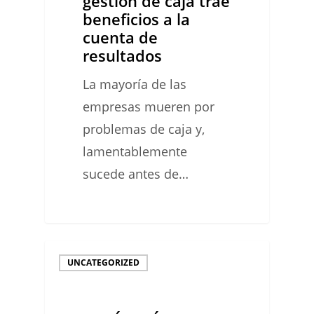
gestión de caja trae
beneficios a la
de
cuenta de
resultados
resultados
La mayoría de las
empresas mueren por
problemas de caja y,
lamentablemente
sucede antes de…
¿QUÉ
UNCATEGORIZED
ESTÁ
PASANDO