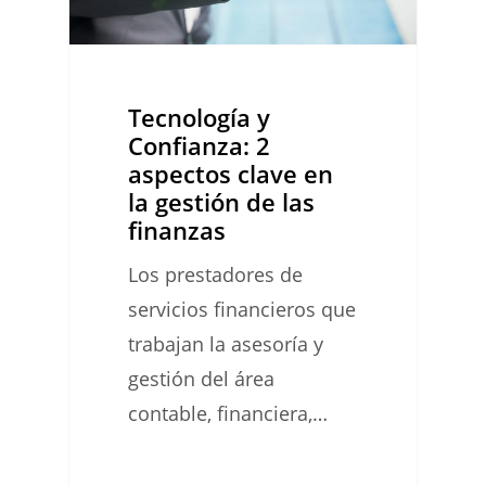
clave
en
la
gestión
Tecnología y
de
Confianza: 2
aspectos clave en
las
la gestión de las
finanzas
finanzas
Los prestadores de
servicios financieros que
trabajan la asesoría y
gestión del área
contable, financiera,…