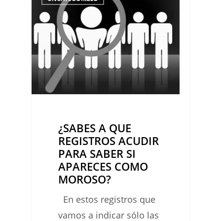
A
QUE
REGISTROS
ACUDIR
PARA
SABER
SI
APARECES
¿SABES A QUE
COMO
REGISTROS ACUDIR
MOROSO?
PARA SABER SI
APARECES COMO
MOROSO?
En estos registros que
vamos a indicar sólo las