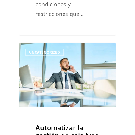
condiciones y
restricciones que…
Automatizar
0
UNCATEGORIZED
la
gestión
de
caja
trae
beneficios
a
la
Automatizar la
cuenta