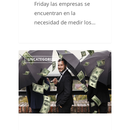
Friday las empresas se
encuentran en la
necesidad de medir los…
Los
0
UNCATEGORIZED
fondos
acordados
en
el
EUCO
impulsarán
la
transformación