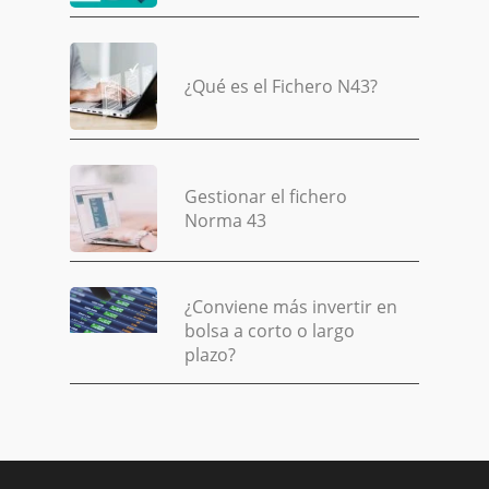
¿Qué es el Fichero N43?
Gestionar el fichero
Norma 43
¿Conviene más invertir en
bolsa a corto o largo
plazo?