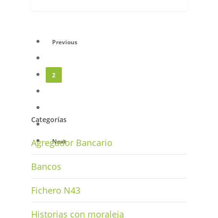
Previous
1
2
3
4
Categorías
5
Agregador Bancario
Next
Bancos
Fichero N43
Historias con moraleja