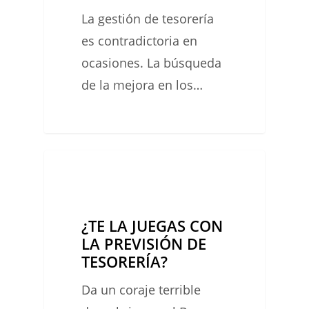
COMO
La gestión de tesorería
REDUCIR
es contradictoria en
SUS
ocasiones. La búsqueda
COSTES
de la mejora en los…
FINANCIEROS)
0
¿TE
UNCATEGORIZED
0
LA
JUEGAS
¿TE LA JUEGAS CON
CON
LA PREVISIÓN DE
LA
TESORERÍA?
PREVISIÓN
Da un coraje terrible
DE