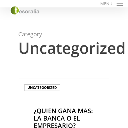
Skip
MENU
to
main
content
Category
Uncategorized
¿QUIEN
UNCATEGORIZED
GANA
MAS:
¿QUIEN GANA MAS:
LA
LA BANCA O EL
BANCA
EMPRESARIO?