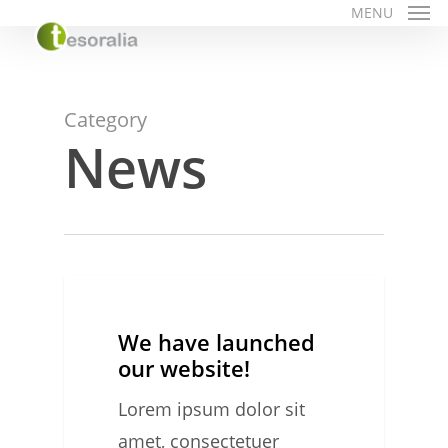
Skip
MENU
to
main
content
Category
News
We
0
NEWS
have
We have launched
launched
our website!
our
Lorem ipsum dolor sit
website!
amet, consectetuer