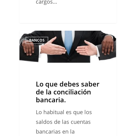
cargos…
Lo
0
BANCOS
que
debes
saber
de
Lo que debes saber
la
de la conciliación
conciliación
bancaria.
bancaria.
Lo habitual es que los
saldos de las cuentas
bancarias en la