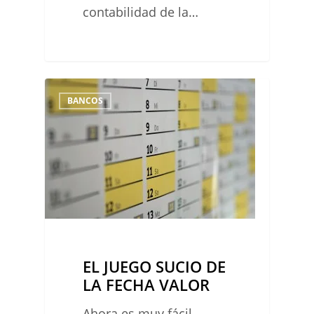
contabilidad de la…
EL
0
BANCOS
JUEGO
SUCIO
DE
LA
FECHA
VALOR
EL JUEGO SUCIO DE
LA FECHA VALOR
Ahora es muy fácil