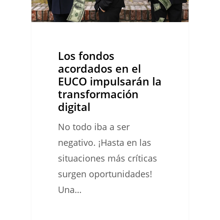
EUCO
impulsarán
la
transformación
Los fondos
digital
acordados en el
EUCO impulsarán la
transformación
digital
No todo iba a ser
negativo. ¡Hasta en las
situaciones más críticas
surgen oportunidades!
Una…