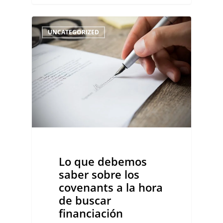
Lo
0
UNCATEGORIZED
que
debemos
saber
sobre
los
covenants
a
la
Lo que debemos
hora
saber sobre los
de
covenants a la hora
de buscar
buscar
financiación
financiación