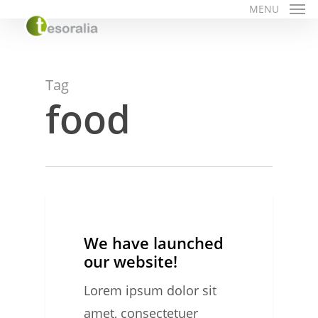
Skip
MENU
to
main
content
Tag
food
We
0
NEWS
have
We have launched
launched
our website!
our
Lorem ipsum dolor sit
website!
amet, consectetuer